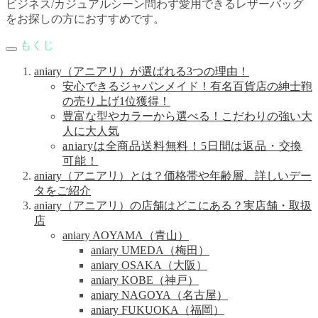
ビジネス/カジュアルシーン問わず愛用できるレザーバッグ
をお探しの方におすすめです。
もくじ
aniary（アニアリ）が選ばれる3つの理由！
安心できるジャパンメイド！有名百貨店の紳士鞄
の売り上げ1位獲得！
豊富な型やカラーから選べる！こだわりの強い大
人に大人気
aniaryは全商品送料無料！5日間は返品・交換
可能！
aniary（アニアリ）とは？価格帯や年齢層、詳しいデー
タをご紹介
aniary（アニアリ）の店舗はどこにある？実店舗・取扱
店
aniary AOYAMA（青山）
aniary UMEDA（梅田）
aniary OSAKA（大阪）
aniary KOBE（神戸）
aniary NAGOYA（名古屋）
aniary FUKUOKA（福岡）