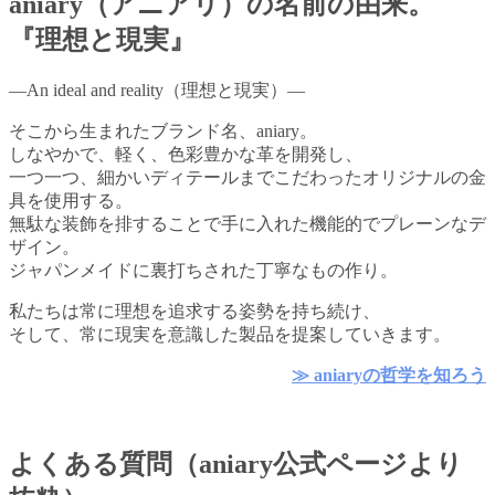
aniary（アニアリ）の名前の由来。
『理想と現実』
―An ideal and reality（理想と現実）―
そこから生まれたブランド名、aniary。
しなやかで、軽く、色彩豊かな革を開発し、
一つ一つ、細かいディテールまでこだわったオリジナルの金
具を使用する。
無駄な装飾を排することで手に入れた機能的でプレーンなデ
ザイン。
ジャパンメイドに裏打ちされた丁寧なもの作り。
私たちは常に理想を追求する姿勢を持ち続け、
そして、常に現実を意識した製品を提案していきます。
≫ aniaryの哲学を知ろう
よくある質問（aniary公式ページより