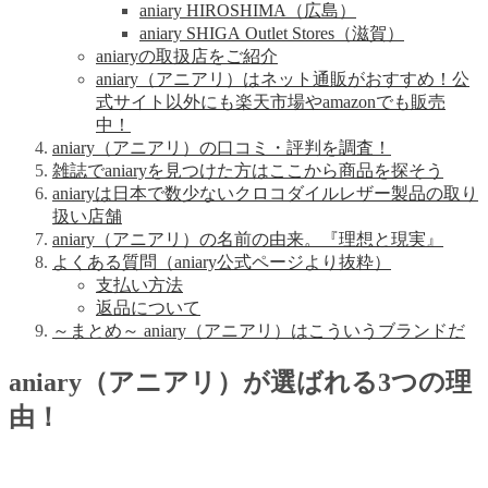
aniary HIROSHIMA（広島）
aniary SHIGA Outlet Stores（滋賀）
aniaryの取扱店をご紹介
aniary（アニアリ）はネット通販がおすすめ！公
式サイト以外にも楽天市場やamazonでも販売
中！
aniary（アニアリ）の口コミ・評判を調査！
雑誌でaniaryを見つけた方はここから商品を探そう
aniaryは日本で数少ないクロコダイルレザー製品の取り
扱い店舗
aniary（アニアリ）の名前の由来。『理想と現実』
よくある質問（aniary公式ページより抜粋）
支払い方法
返品について
～まとめ～ aniary（アニアリ）はこういうブランドだ
aniary（アニアリ）が選ばれる3つの理
由！