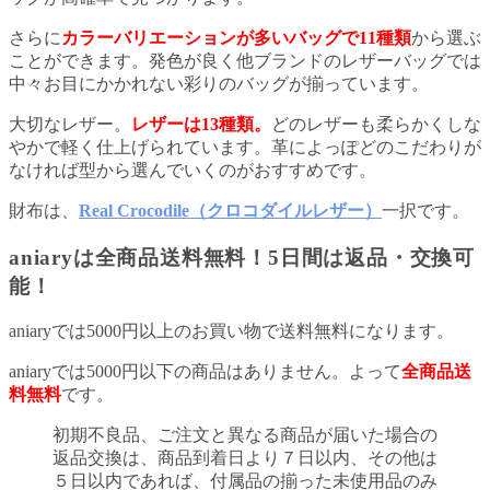
さらに
カラーバリエーションが多いバッグで11種類
から選ぶ
ことができます。発色が良く他ブランドのレザーバッグでは
中々お目にかかれない彩りのバッグが揃っています。
大切なレザー。
レザーは13種類。
どのレザーも柔らかくしな
やかで軽く仕上げられています。革によっぽどのこだわりが
なければ型から選んでいくのがおすすめです。
財布は、
Real Crocodile（クロコダイルレザー）
一択です。
aniaryは全商品送料無料！5日間は返品・交換可
能！
aniaryでは5000円以上のお買い物で送料無料になります。
aniaryでは5000円以下の商品はありません。よって
全商品送
料無料
です。
初期不良品、ご注文と異なる商品が届いた場合の
返品交換は、商品到着日より７日以内、その他は
５日以内であれば、付属品の揃った未使用品のみ