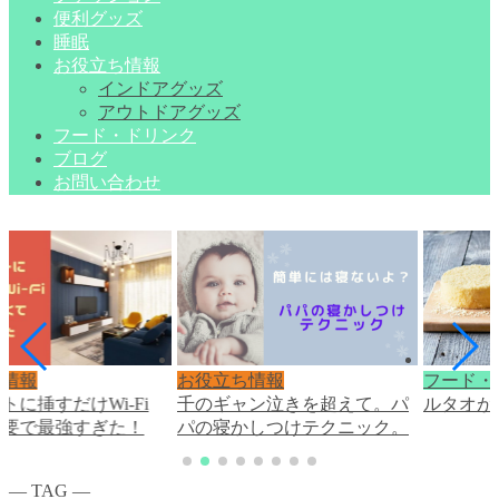
便利グッズ
睡眠
お役立ち情報
インドアグッズ
アウトドアグッズ
フード・ドリンク
ブログ
お問い合わせ
ち情報
お役立ち情報
フード・
トに挿すだけWi-Fi
千のギャン泣きを超えて。パ
ルタオが
不要で最強すぎた！
パの寝かしつけテクニック。
― TAG ―