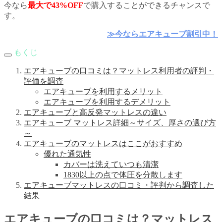
今なら
最大で43%OFF
で購入することができるチャンスで
す。
≫今ならエアキューブ割引中！
もくじ
エアキューブの口コミは？マットレス利用者の評判・
評価を調査
エアキューブを利用するメリット
エアキューブを利用するデメリット
エアキューブと高反発マットレスの違い
エアキューブ マットレス詳細～サイズ、厚さの選び方
～
エアキューブのマットレスはここがおすすめ
優れた通気性
カバーは洗えていつも清潔
1830以上の点で体圧を分散します
エアキューブマットレスの口コミ・評判から調査した
結果
エアキューブの口コミは？マットレス