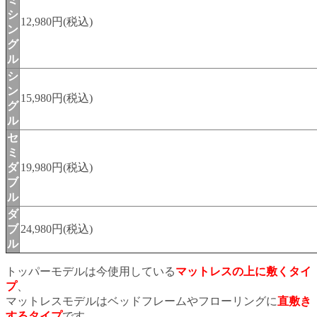
シ
12,980円(税込)
ン
グ
ル
シ
ン
15,980円(税込)
グ
ル
セ
ミ
ダ
19,980円(税込)
ブ
ル
ダ
ブ
24,980円(税込)
ル
トッパーモデルは今使用している
マットレスの上に敷くタイ
プ
、
マットレスモデルはベッドフレームやフローリングに
直敷き
するタイプ
です。