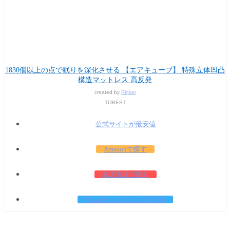
1830個以上の点で眠りを深化させる 【エアキューブ】 特殊立体凹凸
構造マットレス 高反発
created by
Rinker
TOBEST
公式サイトが最安値
Amazonで探す
楽天市場で探す
Yahoo!ショッピングで探す