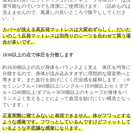
濯可能なのでいつでも清潔にご使用頂けます。（詰めものは
洗えませんので、風通しの良いところで陰干ししてくださ
い。）
カバーが洗える高反発マットレスは大変めずらしく、だいた
いのこう反発マットレスは別売りのシーツを合わせて買う場
合が多いです。
1830以上の点で体圧を分散します
約1830個以上の点が身体をバランスよく支え、体圧を均等に
分散するので、身体が沈み込みすぎずに理想的な寝姿勢へと
導きます。また血行を妨げにくく圧迫感を緩和します。（※
セミシングル＝1460個以上/シングル＝1830個以上/セミダブ
ル＝2240個以上/ダブル＝3050個以上のキューブが身体をバ
ランスよく支えることによって血流を妨げにくい構造となっ
ています。）
正直実際に寝てみないと表現できません。体がフワっとする
ような感覚です。フワっとしているんですけどフィットして
いるような不思議な感覚になります。