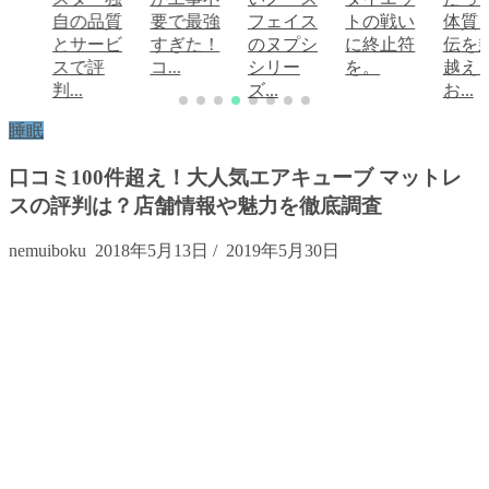
自の品質
要で最強
フェイス
トの戦い
体質
とサービ
すぎた！
のヌプシ
に終止符
伝を
スで評
コ...
シリー
を。
越え
判...
ズ...
お...
睡眠
口コミ100件超え！大人気エアキューブ マットレ
スの評判は？店舗情報や魅力を徹底調査
nemuiboku
2018年5月13日
/
2019年5月30日