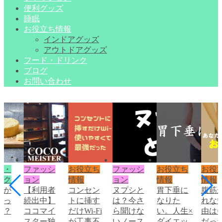
便利グッズ
睡眠
お役立ち情報
インドアグッズ
アウトドアグッズ
フード・ドリンク
ブログ
お問い合わせ
ド・
ファッシ
お役立ち
ファッシ
お役立ち
お役
ンク
ョン
情報
ョン
情報
情報
オが
【利用者
コンセン
ヌプシと
胃下垂に
腹筋
いっ
続出中】
トに挿す
は？今さ
なりた
れな
気？
ココマイ
だけWi-Fi
ら聞けな
い。人生×
由は
スター独
が工事不
いノース
ダイエッ
だっ