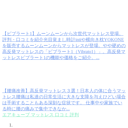
【ビブラート1】ムーンムーンから次世代マットレス登場。
評判・口コミを紹介
光目覚まし時計intiや横向き枕YOKONE
を販売するムーンムーンからマットレスが登場。やや硬めの
高反発マットレスの「ビブラート1（Vibrato1）」。高反発マ
ットレスビブラート1の機能や価格をご紹介。...
【腰痛改善】高反発マットレス３選！日本人の体に合うマッ
トレス
腰痛は私達の日常生活に大きな支障を与えひどい場合
は手術することもある深刻な症状です。 仕事中や家族でい
る時に腰の痛みで集中できなか...
エアキューブ
マットレス
口コミ
評判