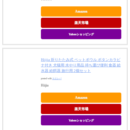
Amazon
楽天市場
Yahooショッピング
Hiijia 折りたたみ式 ペットボウル ボタンカラビ
ナ付き 犬猫用 水やり用品 持ち運び便利 食器 給
水器 給餌器 旅行用 2個セット
posted with
カエレバ
Hiijia
Amazon
楽天市場
Yahooショッピング