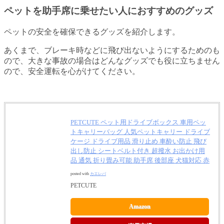
ペットを助手席に乗せたい人におすすめのグッズ
ペットの安全を確保できるグッズを紹介します。
あくまで、ブレーキ時などに飛び出ないようにするためのも
ので、大きな事故の場合はどんなグッズでも役に立ちません
ので、安全運転を心がけてください。
PETCUTE ペット用ドライブボックス 車用ペッ
トキャリーバッグ 人気ペットキャリー ドライブ
ケージ ドライブ用品 滑り止め 車酔い防止 飛び
出し防止 シートベルト付き 超撥水 お出かけ用
品 通気 折り畳み可能 助手席 後部座 犬猫対応 赤
posted with
カエレバ
PETCUTE
Amazon