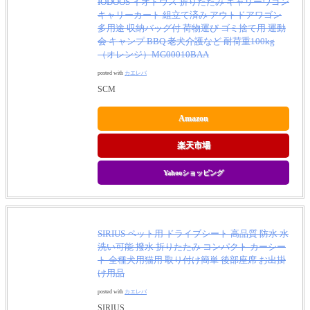
IODOOS イオドウス 折りたたみ キャリーワゴン
キャリーカート 組立て済み アウトドアワゴン
多用途 収納バッグ付 荷物運び ゴミ捨て用 運動
会 キャンプ BBQ 老犬介護など 耐荷重100kg
（オレンジ）MG00010BAA
posted with
カエレバ
SCM
Amazon
楽天市場
Yahooショッピング
SIRIUS ペット用 ドライブシート 高品質 防水 水
洗い可能 撥水 折りたたみ コンパクト カーシー
ト 全種犬用猫用 取り付け簡単 後部座席 お出掛
け用品
posted with
カエレバ
SIRIUS