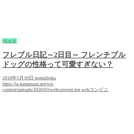
ペット
フレブル日記～2日目～ フレンチブル
ドッグの性格って可愛すぎない？
2018年5月10日
nemuiboku
https://ja-hamanasu.net/wp-
content/uploads/2020/03/webconveni.jpg
webコンビニ