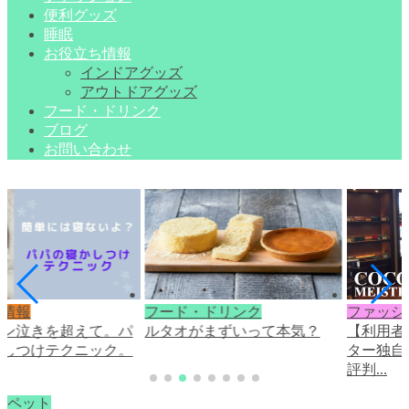
便利グッズ
睡眠
お役立ち情報
インドアグッズ
アウトドアグッズ
フード・ドリンク
ブログ
お問い合わせ
ち情報
フード・ドリンク
ファッシ
ャン泣きを超えて。パ
ルタオがまずいって本気？
【利用者
かしつけテクニック。
ター独自
評判...
ペット